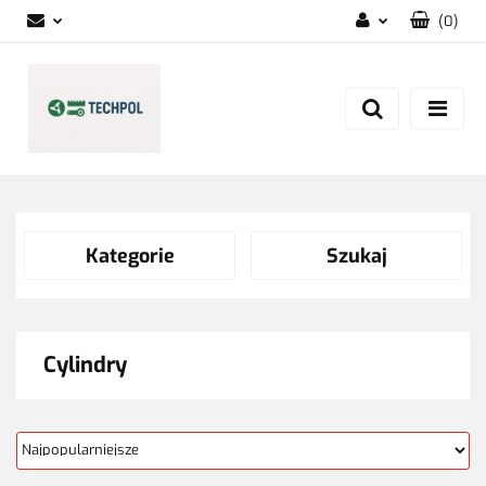
(
0
)
Zaloguj się
Zarejestruj się
Dodaj zgłoszenie
Zgody cookies
Kategorie
Szukaj
Cylindry