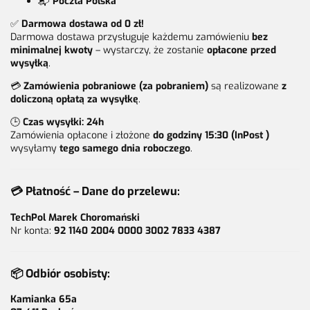
📬
Poczta Polska
✅
Darmowa dostawa od 0 zł!
Darmowa dostawa przysługuje każdemu zamówieniu
bez
minimalnej kwoty
– wystarczy, że zostanie
opłacone przed
wysyłką
.
💳
Zamówienia pobraniowe (za pobraniem)
są realizowane
z
doliczoną opłatą za wysyłkę
.
🕒
Czas wysyłki: 24h
Zamówienia opłacone i złożone
do godziny 15:30 (InPost )
wysyłamy
tego samego dnia roboczego
.
💳
Płatność – Dane do przelewu:
TechPol Marek Choromański
Nr konta:
92 1140 2004 0000 3002 7833 4387
📦
Odbiór osobisty:
Kamianka 65a