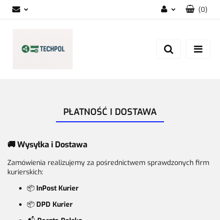
(
0
)
Zaloguj się
Zarejestruj się
Dodaj zgłoszenie
Zgody cookies
PŁATNOŚĆ I DOSTAWA
🚚
Wysyłka i Dostawa
Zamówienia realizujemy za pośrednictwem sprawdzonych firm
kurierskich:
📦
InPost Kurier
📦
DPD Kurier