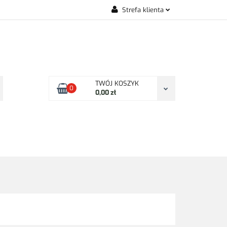
Strefa klienta
KONTAKT
Zaloguj się
Zarejestruj się
Dodaj zgłoszenie
Zgody cookies
TWÓJ KOSZYK
0
0,00 zł
KONTAKT