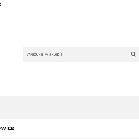
TAWA
REKLAMACJE I ZWROTY
REGULAMIN
O NAS
ŚĆ I DOSTAWA
REKLAMACJE I ZWROTY
REGULAMIN
O NAS
owice