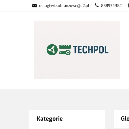
uslugi-wielobranzowe@o2.pl
888934382
PŁATNOŚĆ I DOS
WSZYSTKIE KATEGORIE
PŁATNO
Kategorie
Gł