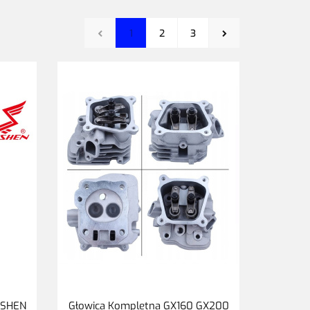
1
2
3
GSHEN
Głowica Kompletna GX160 GX200