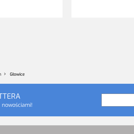
h
Głowice
ETTERA
i nowościami!