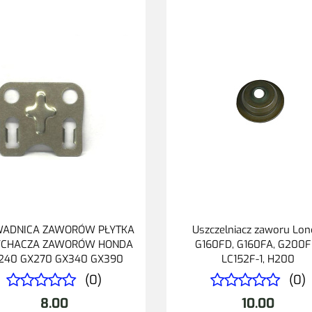
ADNICA ZAWORÓW PŁYTKA
Uszczelniacz zaworu Lon
YCHACZA ZAWORÓW HONDA
G160FD, G160FA, G200F
240 GX270 GX340 GX390
LC152F-1, H200
(0)
(0)
8.00
10.00