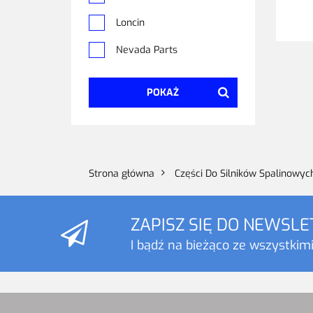
Loncin
Nevada Parts
TechPolParts
POKAŻ
ZongShen
Strona główna
Części Do Silników Spalinowyc
ZAPISZ SIĘ DO NEWSL
I bądź na bieżąco ze wszystkim