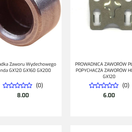
adka Zaworu Wydechowego
PROWADNICA ZAWORÓW P
nda GX120 GX160 GX200
POPYCHACZA ZAWORÓW H
GX120
(0)
(0)
8.00
6.00