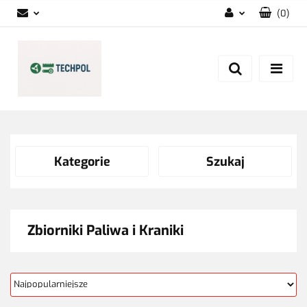
(
0
)
Zaloguj się
Zarejestruj się
Dodaj zgłoszenie
Zgody cookies
Kategorie
Szukaj
Zbiorniki Paliwa i Kraniki