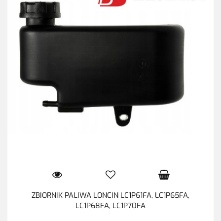
ZBIORNIK PALIWA LONCIN LC1P61FA, LC1P65FA,
LC1P68FA, LC1P70FA