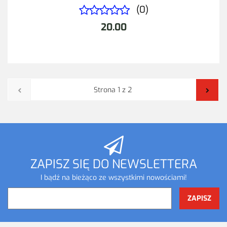
(0)
20.00
ZAPISZ SIĘ DO NEWSLETTERA
I bądź na bieżąco ze wszystkimi nowościami!