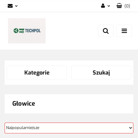
(
0
)
Zaloguj się
Zarejestruj się
Dodaj zgłoszenie
Zgody cookies
Kategorie
Szukaj
Głowice