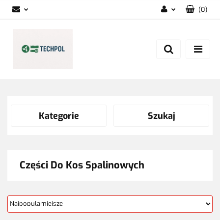
(
0
)
Zaloguj się
Zarejestruj się
Dodaj zgłoszenie
Zgody cookies
Kategorie
Szukaj
Części Do Kos Spalinowych