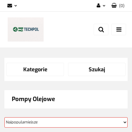
(
0
)
Zaloguj się
Zarejestruj się
Dodaj zgłoszenie
Zgody cookies
Kategorie
Szukaj
Pompy Olejowe