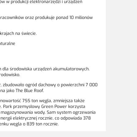
 w produkcji elektronarzędzi i urządzeń
pracowników oraz produkuje ponad 10 milionów
rajach na świecie.
aturalne
ch dla środowiska urządzeń akumulatorowych.
rodowisko.
, zbudowało ogród dachowy o powierzchni 7 000
a jako The Blue Roof.
wnowartość 755 ton węgla, zmniejsza także
ie. Park przemysłowy Green Power korzysta
i i magazynowania wody. Sam system ogrzewania
ergii elektrycznej rocznie, co odpowiada 378
enku węgla o 839 ton rocznie.