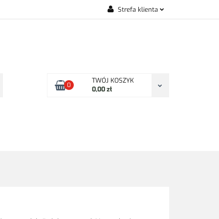
Strefa klienta
KONTAKT
Zaloguj się
Zarejestruj się
Dodaj zgłoszenie
Zgody cookies
TWÓJ KOSZYK
0
0,00 zł
KONTAKT