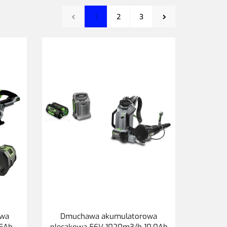
1
2
3
owa
Dmuchawa akumulatorowa
,5Ah
plecakowa 56V 1020m3/h 10,0Ah