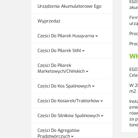
EGO 
Urządzenia Akumulatorowe Ego
aku
Firm
Wyprzedaż
urzą
Prod
Części Do Pilarek Husqvarna
Prod
Części Do Pilarek Stihl
WK
Części Do Pilarek
EGO 
Marketowych/Chińskich
Cele
W 20
Części Do Kos Spalinowych
m2. 
Części Do Kosiarek/Traktorków
Inst
emis
równ
Części Do Silników Spalinowych
za p
tono
Części Do Agregatów
Prądotwórczych