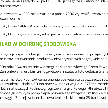
to marka należącą do Grupy CHERVON, jednego ze światowych liderów
mulatorowych.
a powstała w 1993 roku, zatrudnia ponad 7000 wykwalifikowanych 
dzeń rocznie.
ukty firmy CHERVON sprzedawane są globalnie i dostępne są w 100 k
ukty EGO to gwarancja wysokiej jakości oraz dbałość o środowisko n
ŁAD W OCHRONĘ ŚRODOWISKA
angażuje się w produkcję innowacyjnych, niezawodnych i przyjazny
m firmy jest tworzenie produktów niewpływających negatywnie na ś
04 roku EGO, na terenie własnego parku przesyłowego Green Power
Zamontowana jest tam 2-megawatowa instalacja fotowoltaiczna, znan
alacja The Blue Roof wytwarza energię pozwalającą zaoszczędzić ró
ję dwutlenku siarki o 50 ton oraz dwutlenku węgla o 1677 ton roczn
ież z najnowszych technologii ogrzewania gruntowego, klimatyzacj
omocą gruntowych pomp ciepła pozwala zaoszczędzić 1 milion kWh en
m węgla. Zmniejsza to emisję dwutlenku siarki o około 25 ton i dwutl