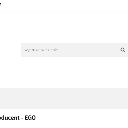
TAWA
REKLAMACJE I ZWROTY
REGULAMIN
O NAS
ŚĆ I DOSTAWA
REKLAMACJE I ZWROTY
REGULAMIN
O NAS
oducent - EGO