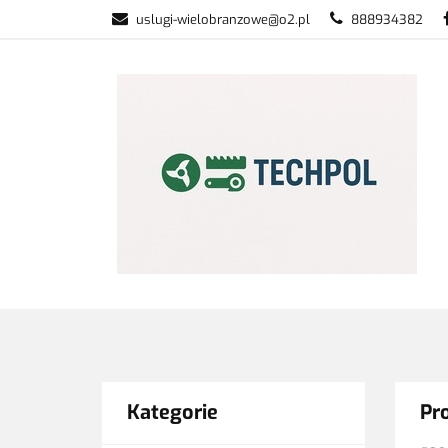
uslugi-wielobranzowe@o2.pl
888934382
PŁATNOŚĆ I DOS
WSZYSTKIE KATEGORIE
PŁATNO
Kategorie
Pr