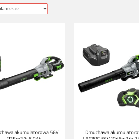
chawa akumulatorowa 56V
Dmuchawa akumulator
1138m3/h 5,0Ah
LB6151E 56V 1045m3/h 2