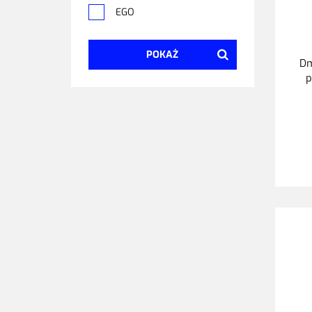
EGO
POKAŻ
Dm
p