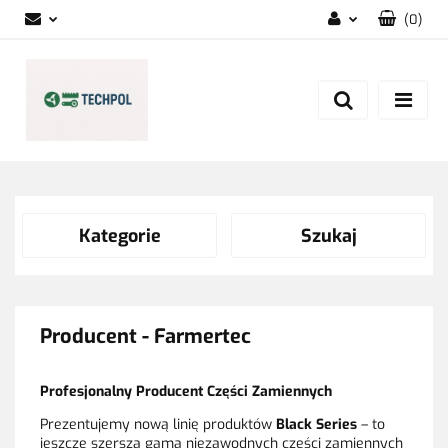
(
0
)
Zaloguj się
Zarejestruj się
Dodaj zgłoszenie
Zgody cookies
Kategorie
Szukaj
Producent - Farmertec
Profesjonalny Producent Części Zamiennych
Prezentujemy nową linię produktów
Black Series
– to
jeszcze szersza gama niezawodnych części zamiennych