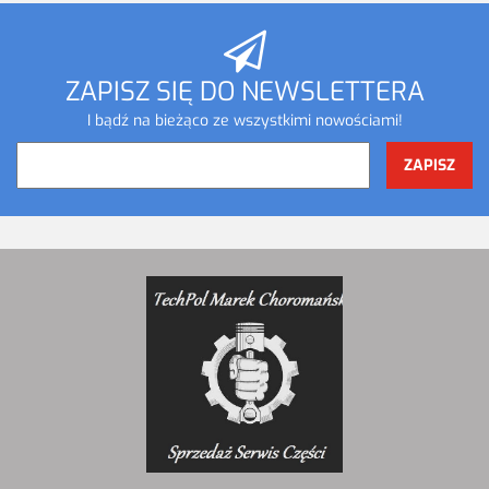
ZAPISZ SIĘ DO NEWSLETTERA
I bądź na bieżąco ze wszystkimi nowościami!