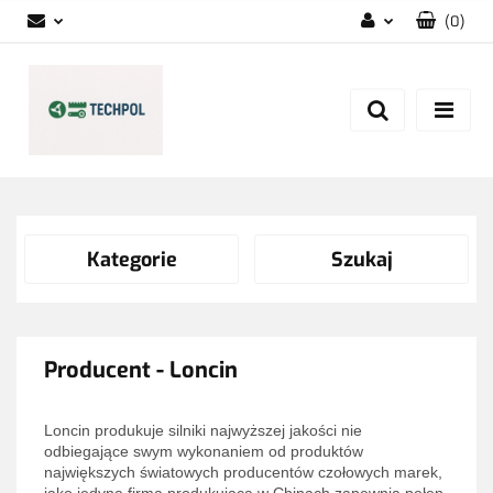
(
0
)
Zaloguj się
Zarejestruj się
Dodaj zgłoszenie
Zgody cookies
Kategorie
Szukaj
Producent - Loncin
Loncin produkuje silniki najwyższej jakości nie
odbiegające swym wykonaniem od produktów
największych światowych producentów czołowych marek,
jako jedyna firma produkująca w Chinach zapewnia pełen