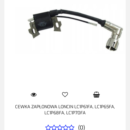
CEWKA ZAPŁONOWA LONCIN LC1P61FA, LC1P65FA,
LC1P68FA, LC1P70FA
(0)