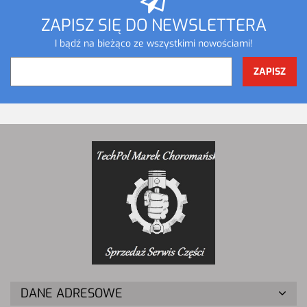
ZAPISZ SIĘ DO NEWSLETTERA
I bądź na bieżąco ze wszystkimi nowościami!
DANE ADRESOWE