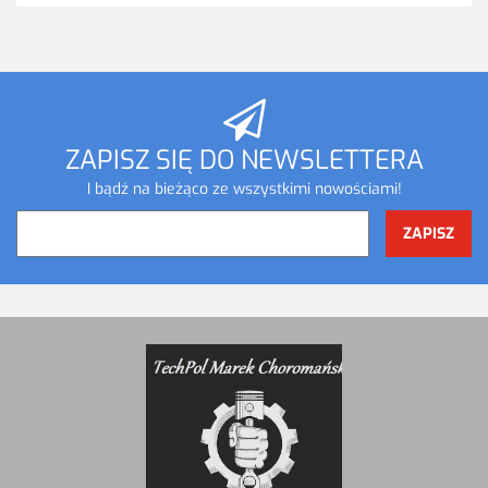
ZAPISZ SIĘ DO NEWSLETTERA
I bądź na bieżąco ze wszystkimi nowościami!