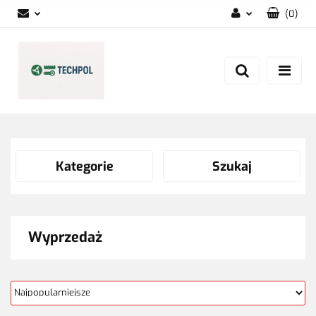
(
0
)
Zaloguj się
Zarejestruj się
Dodaj zgłoszenie
Zgody cookies
Kategorie
Szukaj
Wyprzedaż