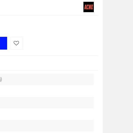
Do
przechowalni
j)