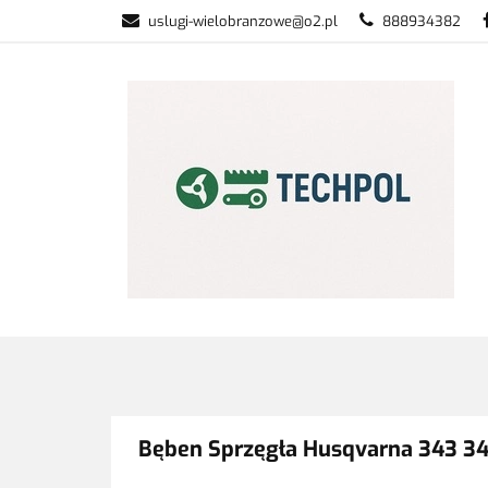
uslugi-wielobranzowe@o2.pl
888934382
PŁATNOŚĆ I DOS
WSZYSTKIE KATEGORIE
PŁATNO
Bęben Sprzęgła Husqvarna 343 