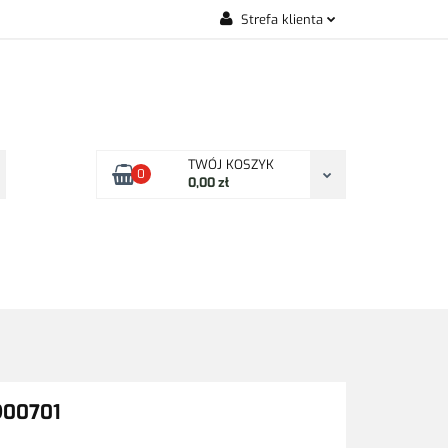
Strefa klienta
KONTAKT
Zaloguj się
Zarejestruj się
Dodaj zgłoszenie
Zgody cookies
TWÓJ KOSZYK
0
0,00 zł
KONTAKT
900701