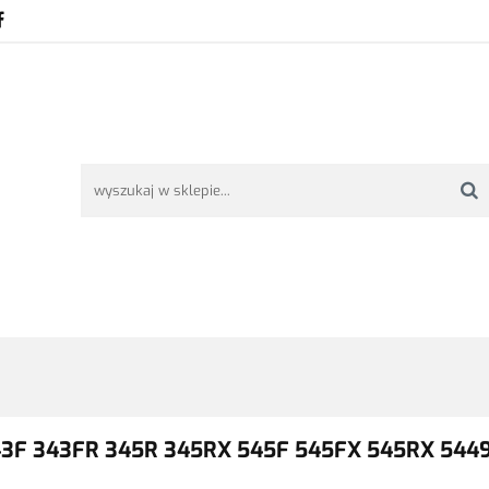
TAWA
REKLAMACJE I ZWROTY
REGULAMIN
O NAS
ŚĆ I DOSTAWA
REKLAMACJE I ZWROTY
REGULAMIN
O NAS
343F 343FR 345R 345RX 545F 545FX 545RX 544