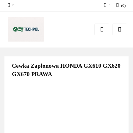
(
0
)
Zaloguj się
Zarejestruj się
Dodaj zgłoszenie
Zgody cookies
Cewka Zapłonowa HONDA GX610 GX620
GX670 PRAWA