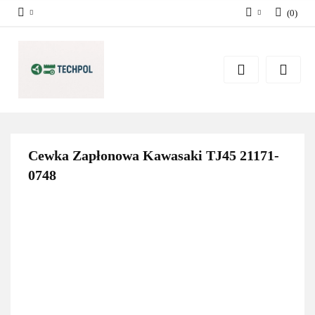
(
0
)
Zaloguj się
Zarejestruj się
Dodaj zgłoszenie
Zgody cookies
Cewka Zapłonowa Kawasaki TJ45 21171-
0748