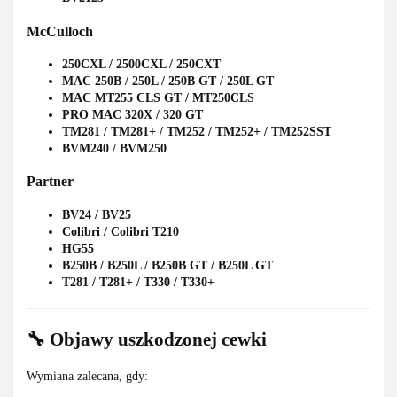
McCulloch
250CXL / 2500CXL / 250CXT
MAC 250B / 250L / 250B GT / 250L GT
MAC MT255 CLS GT / MT250CLS
PRO MAC 320X / 320 GT
TM281 / TM281+ / TM252 / TM252+ / TM252SST
BVM240 / BVM250
Partner
BV24 / BV25
Colibri / Colibri T210
HG55
B250B / B250L / B250B GT / B250L GT
T281 / T281+ / T330 / T330+
🔧 Objawy uszkodzonej cewki
Wymiana zalecana, gdy: