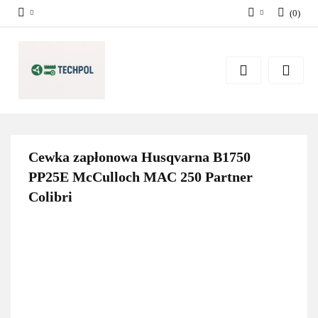
(
0
)
Zaloguj się
Zarejestruj się
Dodaj zgłoszenie
Zgody cookies
Cewka zapłonowa Husqvarna B1750
PP25E McCulloch MAC 250 Partner
Colibri