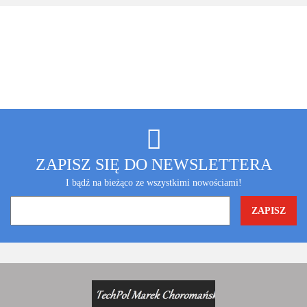
ZAPISZ SIĘ DO NEWSLETTERA
I bądź na bieżąco ze wszystkimi nowościami!