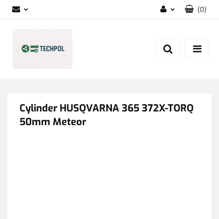
(
0
)
Zaloguj się
Zarejestruj się
Dodaj zgłoszenie
Zgody cookies
Cylinder HUSQVARNA 365 372X-TORQ
50mm Meteor