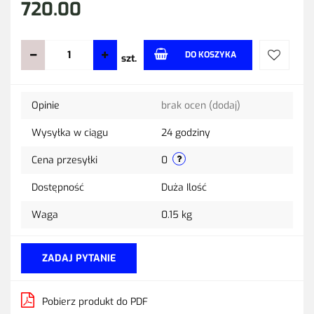
720.00
DO KOSZYKA
szt.
Do
Opinie
brak ocen
(dodaj)
przechow
Wysyłka w ciągu
24 godziny
Cena przesyłki
0
Dostępność
Duża Ilość
Waga
0.15 kg
ZADAJ PYTANIE
Pobierz produkt do PDF