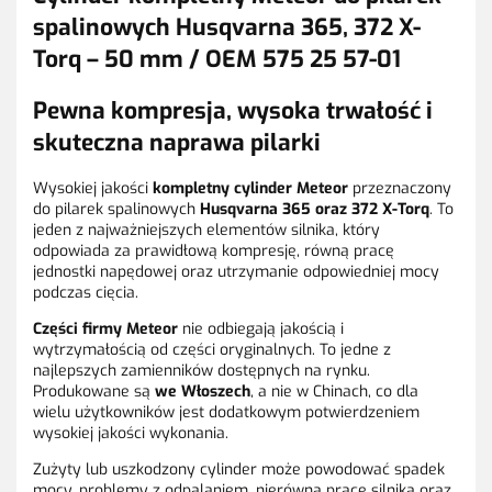
spalinowych Husqvarna 365, 372 X-
Torq – 50 mm / OEM 575 25 57-01
Pewna kompresja, wysoka trwałość i
skuteczna naprawa pilarki
Wysokiej jakości
kompletny cylinder Meteor
przeznaczony
do pilarek spalinowych
Husqvarna 365 oraz 372 X-Torq
. To
jeden z najważniejszych elementów silnika, który
odpowiada za prawidłową kompresję, równą pracę
jednostki napędowej oraz utrzymanie odpowiedniej mocy
podczas cięcia.
Części firmy Meteor
nie odbiegają jakością i
wytrzymałością od części oryginalnych. To jedne z
najlepszych zamienników dostępnych na rynku.
Produkowane są
we Włoszech
, a nie w Chinach, co dla
wielu użytkowników jest dodatkowym potwierdzeniem
wysokiej jakości wykonania.
Zużyty lub uszkodzony cylinder może powodować spadek
mocy, problemy z odpalaniem, nierówną pracę silnika oraz