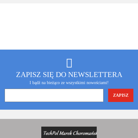
ZAPISZ SIĘ DO NEWSLETTERA
I bądź na bieżąco ze wszystkimi nowościami!