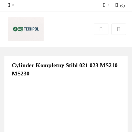
(
0
)
Zaloguj się
Zarejestruj się
Dodaj zgłoszenie
Zgody cookies
Cylinder Kompletny Stihl 021 023 MS210
MS230