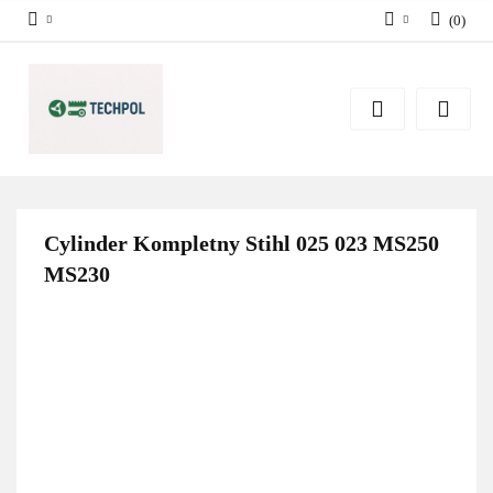
(
0
)
Zaloguj się
Zarejestruj się
Dodaj zgłoszenie
Zgody cookies
Cylinder Kompletny Stihl 025 023 MS250
MS230