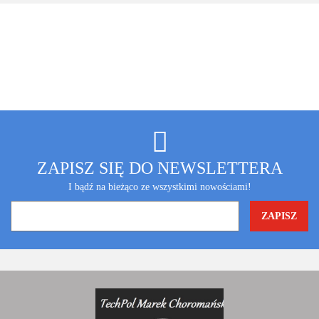
ZAPISZ SIĘ DO NEWSLETTERA
I bądź na bieżąco ze wszystkimi nowościami!