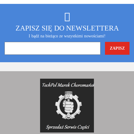
ZAPISZ SIĘ DO NEWSLETTERA
I bądź na bieżąco ze wszystkimi nowościami!