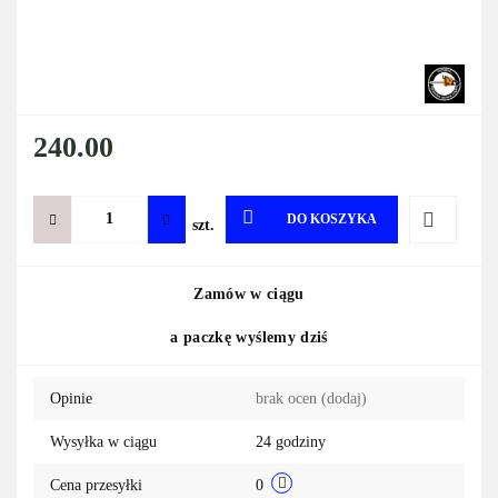
240.00
DO KOSZYKA
szt.
Do
Zamów w ciągu
przechowa
a paczkę wyślemy dziś
Opinie
brak ocen
(dodaj)
Wysyłka w ciągu
24 godziny
Cena przesyłki
0