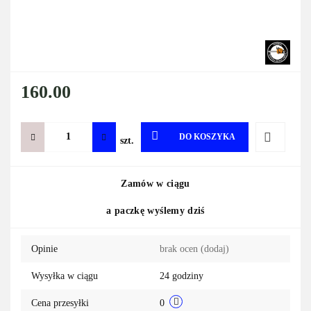
160.00
DO KOSZYKA
szt.
Do
Zamów w ciągu
przechowa
a paczkę wyślemy dziś
Opinie
brak ocen
(dodaj)
Wysyłka w ciągu
24 godziny
Cena przesyłki
0