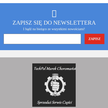
ZAPISZ SIĘ DO NEWSLETTERA
I bądź na bieżąco ze wszystkimi nowościami!