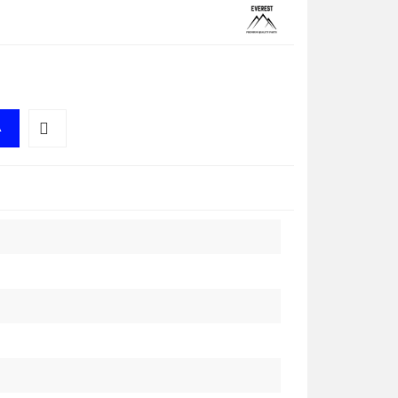
A
Do
przechowalni