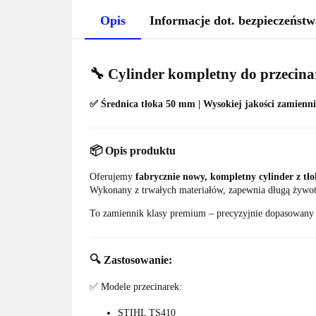
Opis
Informacje dot. bezpieczeństw
🔧
Cylinder kompletny do przecin
✅ Średnica tłoka 50 mm | Wysokiej jakości zamienn
📦
Opis produktu
Oferujemy
fabrycznie nowy, kompletny cylinder z tł
Wykonany z trwałych materiałów, zapewnia długą żywot
To zamiennik klasy premium – precyzyjnie dopasowany
🔍
Zastosowanie:
✅ Modele przecinarek:
STIHL TS410