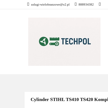
uslugi-wielobranzowe@o2.pl
888934382
PŁATNOŚĆ I DOS
KONTAKT
WSZYSTKIE KATEGORIE
PŁATN
Cylinder STIHL TS410 TS420 Kompl