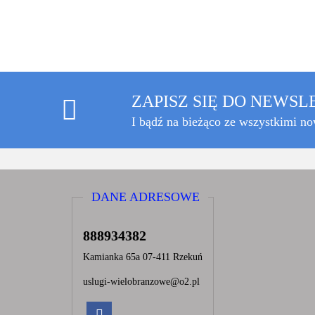
ZAPISZ SIĘ DO NEWS
I bądź na bieżąco ze wszystkimi n
DANE ADRESOWE
888934382
Kamianka 65a 07-411 Rzekuń
uslugi-wielobranzowe@o2.pl