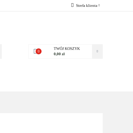
Strefa klienta
 NAS
Zaloguj się
Zarejestruj się
Dodaj zgłoszenie
Zgody cookies
TWÓJ KOSZYK
0
0,00 zł
NAS
KONTAKT