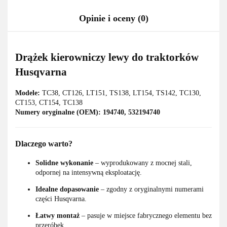
Opinie i oceny (0)
Drążek kierowniczy lewy do traktorków
Husqvarna
Modele:
TC38, CT126, LT151, TS138, LT154, TS142, TC130,
CT153, CT154, TC138
Numery oryginalne (OEM): 194740, 532194740
Dlaczego warto?
Solidne wykonanie
– wyprodukowany z mocnej stali,
odpornej na intensywną eksploatację.
Idealne dopasowanie
– zgodny z oryginalnymi numerami
części Husqvarna.
Łatwy montaż
– pasuje w miejsce fabrycznego elementu bez
przeróbek.