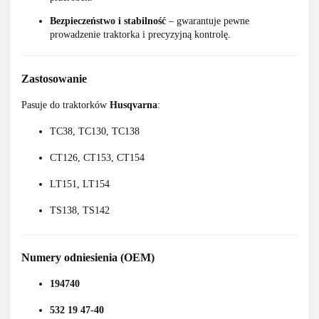
Bezpieczeństwo i stabilność
– gwarantuje pewne
prowadzenie traktorka i precyzyjną kontrolę.
Zastosowanie
Pasuje do traktorków
Husqvarna
:
TC38, TC130, TC138
CT126, CT153, CT154
LT151, LT154
TS138, TS142
Numery odniesienia (OEM)
194740
532 19 47-40