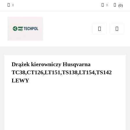
(
0
)
Zaloguj się
Zarejestruj się
Dodaj zgłoszenie
Zgody cookies
Drążek kierowniczy Husqvarna
TC38,CT126,LT151,TS138,LT154,TS142
LEWY