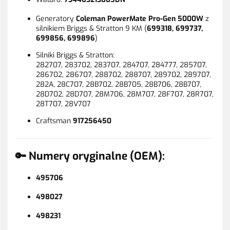
Generatory
Coleman PowerMate Pro-Gen 5000W
z
silnikiem Briggs & Stratton 9 KM (
699318, 699737,
699856, 699896
)
Silniki Briggs & Stratton:
282707, 283702, 283707, 284707, 284777, 285707,
286702, 286707, 288702, 288707, 289702, 289707,
282A, 28C707, 28B702, 28B705, 28B706, 28B707,
28D702, 28D707, 28M706, 28M707, 28F707, 28R707,
28T707, 28V707
Craftsman
917256450
🔑 Numery oryginalne (OEM):
495706
498027
498231