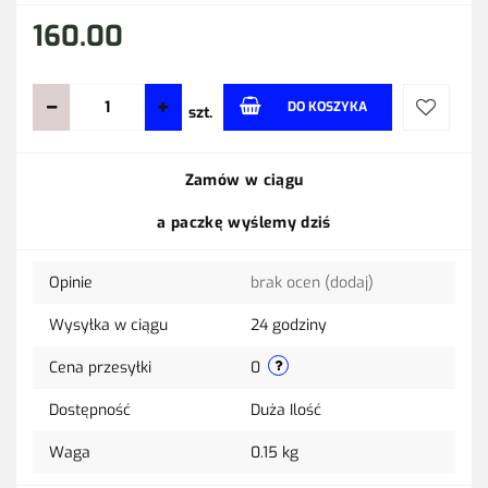
160.00
DO KOSZYKA
szt.
Do
Zamów w ciągu
przechow
a paczkę wyślemy dziś
Opinie
brak ocen
(dodaj)
Wysyłka w ciągu
24 godziny
Cena przesyłki
0
Dostępność
Duża Ilość
Waga
0.15 kg