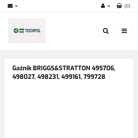
(
0
)
Zaloguj się
Zarejestruj się
Dodaj zgłoszenie
Zgody cookies
Gaźnik BRIGGS&STRATTON 495706,
498027, 498231, 499161, 799728