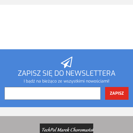
ZAPISZ SIĘ DO NEWSLETTERA
I bądź na bieżąco ze wszystkimi nowościami!