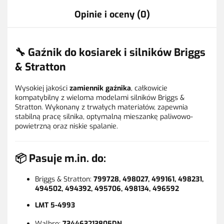
Opinie i oceny (0)
🔧 Gaźnik do kosiarek i silników
Briggs
& Stratton
Wysokiej jakości
zamiennik gaźnika
, całkowicie
kompatybilny z wieloma modelami silników Briggs &
Stratton. Wykonany z trwałych materiałów, zapewnia
stabilną pracę silnika, optymalną mieszankę paliwowo-
powietrzną oraz niskie spalanie.
📦 Pasuje m.in. do:
Briggs & Stratton:
799728, 498027, 499161, 498231,
494502, 494392, 495706, 498134, 496592
LMT 5-4993
Walbro:
734463213805DN