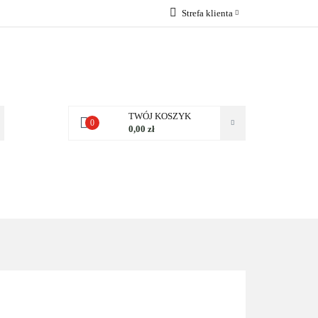
Strefa klienta
 NAS
Zaloguj się
Zarejestruj się
Dodaj zgłoszenie
Zgody cookies
TWÓJ KOSZYK
0
0,00 zł
NAS
KONTAKT