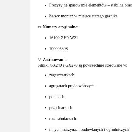
Precyzyjne spasowanie elementów – stabilna praca
Łatwy montaż w miejsce starego gaźnika
📜
Numery oryginalne:
16100-ZH0-W21
100005398
💡
Zastosowanie:
Silniki GX240 i GX270 są powszechnie stosowane w:
zagęszczarkach
agregatach prądotwórczych
pompach
przecinarkach
rozdrabniaczach
innych maszynach budowlanych i ogrodniczych