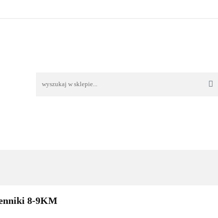
TAWA
REKLAMACJE I ZWROTY
REGULAMIN
O
OŚĆ I DOSTAWA
REKLAMACJE I ZWROTY
REGULAMIN
O 
enniki 8-9KM