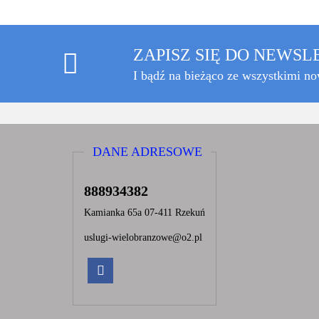
ZAPISZ SIĘ DO NEWS
I bądź na bieżąco ze wszystkimi n
DANE ADRESOWE
888934382
Kamianka 65a 07-411 Rzekuń
uslugi-wielobranzowe@o2.pl