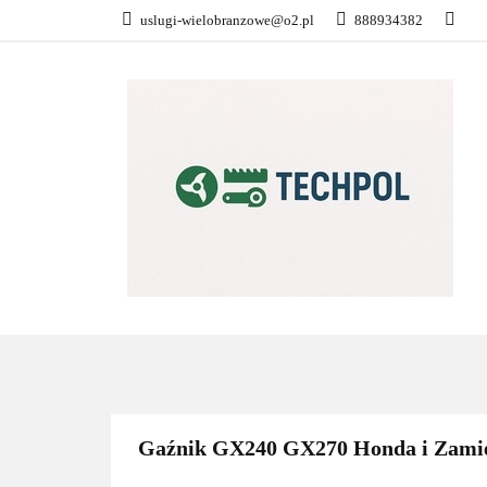
uslugi-wielobranzowe@o2.pl
888934382
PŁATNOŚĆ I DOS
KONTAKT
WSZYSTKIE KATEGORIE
PŁATN
Gaźnik GX240 GX270 Honda i Zami