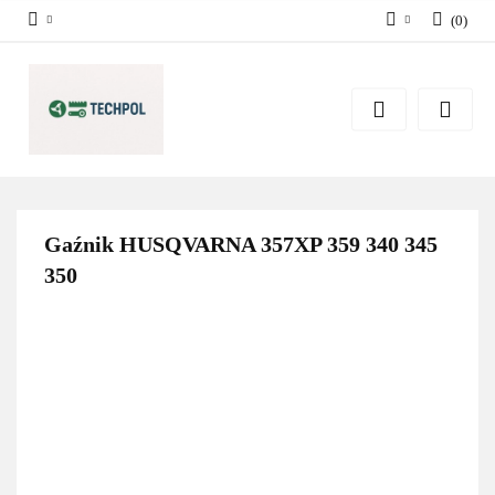
(
0
)
Zaloguj się
Zarejestruj się
Dodaj zgłoszenie
Zgody cookies
Gaźnik HUSQVARNA 357XP 359 340 345
350