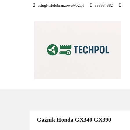
uslugi-wielobranzowe@o2.pl
888934382
PŁATNOŚĆ I DOS
KONTAKT
WSZYSTKIE KATEGORIE
PŁATN
Gaźnik Honda GX340 GX390