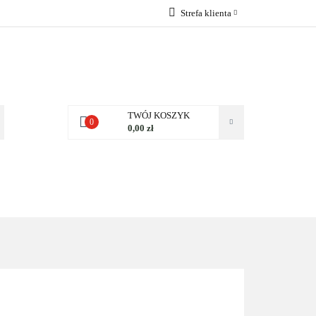
Strefa klienta
 NAS
Zaloguj się
Zarejestruj się
Dodaj zgłoszenie
Zgody cookies
TWÓJ KOSZYK
0
0,00 zł
NAS
KONTAKT