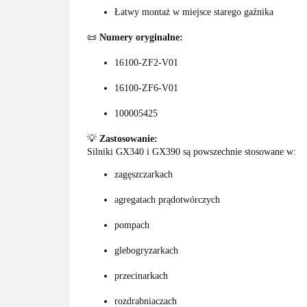
Łatwy montaż w miejsce starego gaźnika
📜
Numery oryginalne:
16100-ZF2-V01
16100-ZF6-V01
100005425
💡
Zastosowanie:
Silniki GX340 i GX390 są powszechnie stosowane w:
zagęszczarkach
agregatach prądotwórczych
pompach
glebogryzarkach
przecinarkach
rozdrabniaczach