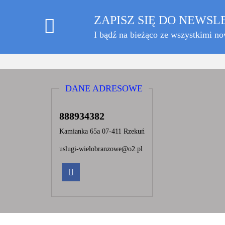
ZAPISZ SIĘ DO NEWS
I bądź na bieżąco ze wszystkimi n
DANE ADRESOWE
888934382
Kamianka 65a 07-411 Rzekuń
uslugi-wielobranzowe@o2.pl