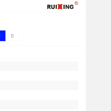
A
Do
przechowalni