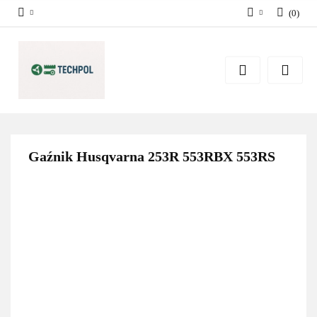
(
0
)
Zaloguj się
Zarejestruj się
Dodaj zgłoszenie
Zgody cookies
Gaźnik Husqvarna 253R 553RBX 553RS