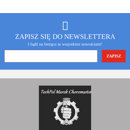
ZAPISZ SIĘ DO NEWSLETTERA
I bądź na bieżąco ze wszystkimi nowościami!