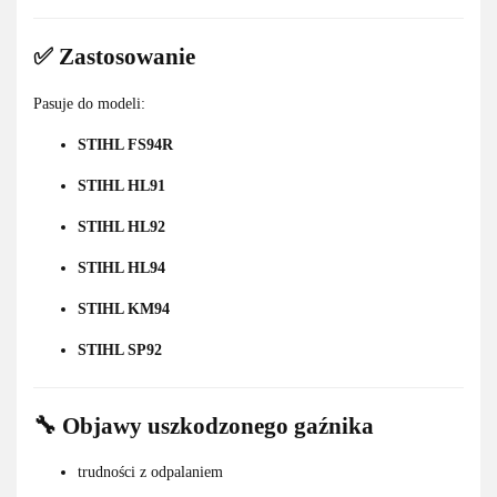
✅ Zastosowanie
Pasuje do modeli:
STIHL FS94R
STIHL HL91
STIHL HL92
STIHL HL94
STIHL KM94
STIHL SP92
🔧 Objawy uszkodzonego gaźnika
trudności z odpalaniem