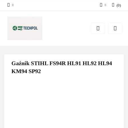
(
0
)
Zaloguj się
Zarejestruj się
Dodaj zgłoszenie
Zgody cookies
Gaźnik STIHL FS94R HL91 HL92 HL94
KM94 SP92