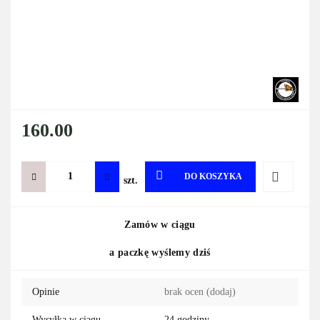
160.00
DO KOSZYKA
szt.
Do
Zamów w ciągu
przechowa
a paczkę wyślemy dziś
Opinie
brak ocen
(dodaj)
Wysyłka w ciągu
24 godziny