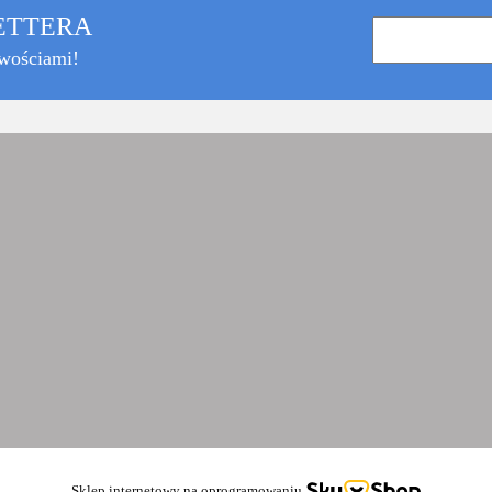
LETTERA
owościami!
Sklep internetowy na oprogramowaniu