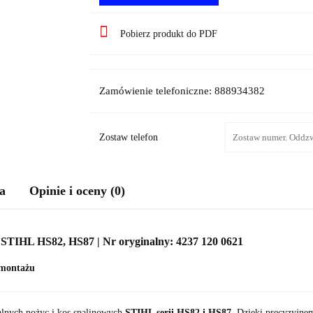
Pobierz produkt do PDF
Zamówienie telefoniczne: 888934382
Zostaw telefon
a
Opinie i oceny (0)
 STIHL HS82, HS87 | Nr oryginalny: 4237 120 0621
 montażu
alnych nożyc i kos spalinowych
STIHL serii HS82 i HS87
. Dzięki precyzyjne