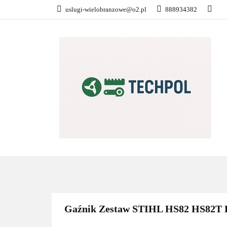
uslugi-wielobranzowe@o2.pl
888934382
PŁATNOŚĆ I DOS
KONTAKT
WSZYSTKIE KATEGORIE
PŁATN
Gaźnik Zestaw STIHL HS82 HS82T