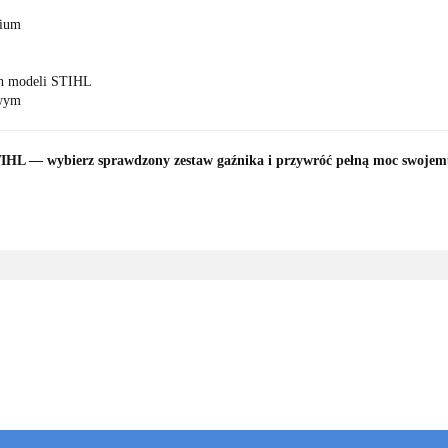
mium
ch modeli STIHL
owym
STIHL — wybierz sprawdzony zestaw gaźnika i przywróć pełną moc swojem