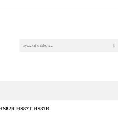
TAWA
REKLAMACJE I ZWROTY
REGULAMIN
O
OŚĆ I DOSTAWA
REKLAMACJE I ZWROTY
REGULAMIN
O 
 HS82R HS87T HS87R