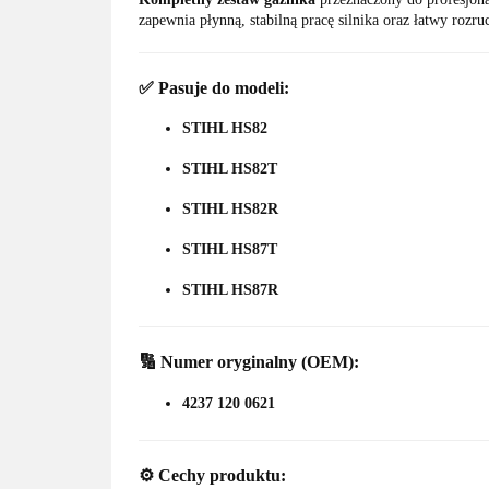
zapewnia płynną, stabilną pracę silnika oraz łatwy roz
✅
Pasuje do modeli:
STIHL HS82
STIHL HS82T
STIHL HS82R
STIHL HS87T
STIHL HS87R
🔢
Numer oryginalny (OEM):
4237 120 0621
⚙️
Cechy produktu: