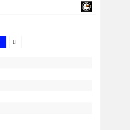
A
Do
przechowalni