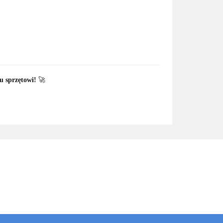
u sprzętowi!
🚀