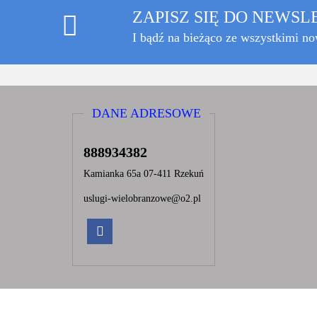
ZAPISZ SIĘ DO NEWS
I bądź na bieżąco ze wszystkimi n
DANE ADRESOWE
888934382
Kamianka 65a 07-411 Rzekuń
uslugi-wielobranzowe@o2.pl