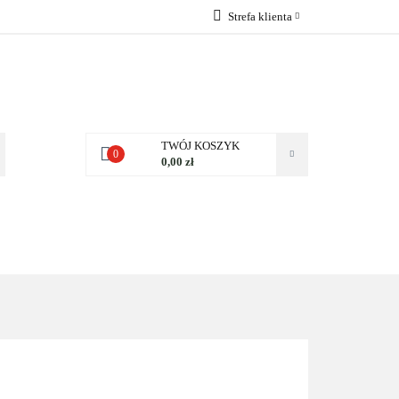
Strefa klienta
 NAS
Zaloguj się
Zarejestruj się
Dodaj zgłoszenie
Zgody cookies
TWÓJ KOSZYK
0
0,00 zł
NAS
KONTAKT