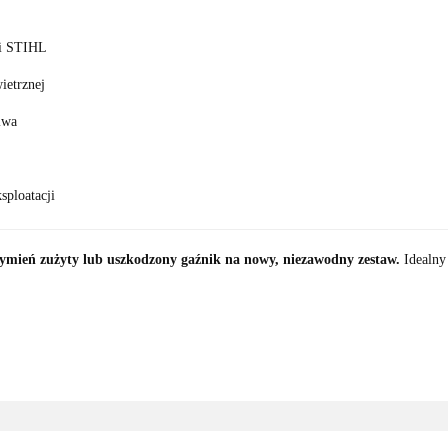
li STIHL
ietrznej
iwa
sploatacji
ymień zużyty lub uszkodzony gaźnik na nowy, niezawodny zestaw.
Idealny 