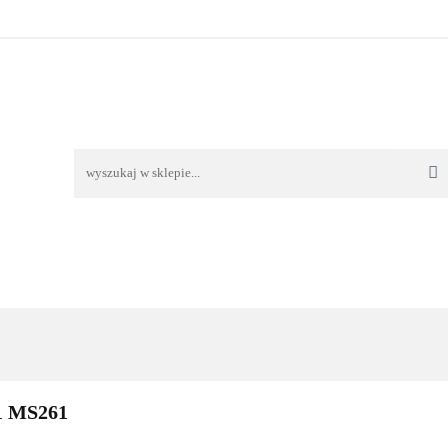
TAWA
REKLAMACJE I ZWROTY
REGULAMIN
O
OŚĆ I DOSTAWA
REKLAMACJE I ZWROTY
REGULAMIN
O 
1 MS261