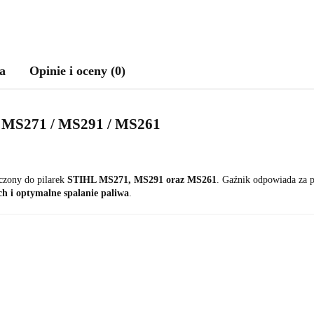
a
Opinie i oceny (0)
L MS271 / MS291 / MS261
aczony do pilarek
STIHL MS271, MS291 oraz MS261
. Gaźnik odpowiada za 
uch i optymalne spalanie paliwa
.