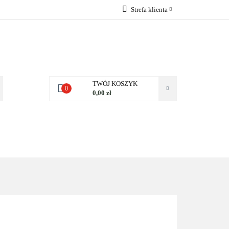
Strefa klienta
 NAS
Zaloguj się
Zarejestruj się
Dodaj zgłoszenie
Zgody cookies
TWÓJ KOSZYK
0
0,00 zł
NAS
KONTAKT