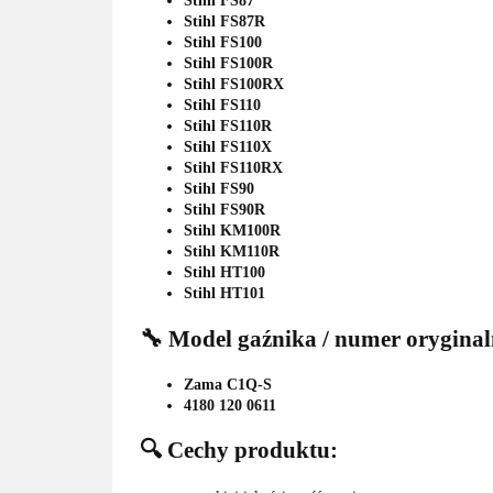
Stihl FS87
Stihl FS87R
Stihl FS100
Stihl FS100R
Stihl FS100RX
Stihl FS110
Stihl FS110R
Stihl FS110X
Stihl FS110RX
Stihl FS90
Stihl FS90R
Stihl KM100R
Stihl KM110R
Stihl HT100
Stihl HT101
🔧 Model gaźnika / numer oryginal
Zama C1Q-S
4180 120 0611
🔍 Cechy produktu: