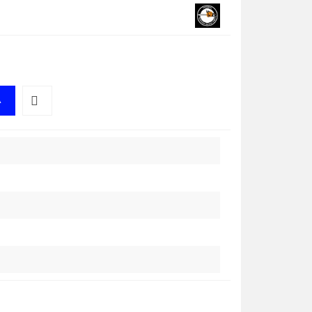
A
Do
przechowalni