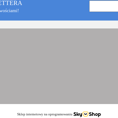
LETTERA
owościami!
Sklep internetowy na oprogramowaniu