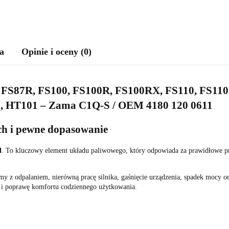
a
Opinie i oceny (0)
7, FS87R, FS100, FS100R, FS100RX, FS110, FS11
 HT101 – Zama C1Q-S / OEM 4180 120 0611
uch i pewne dopasowanie
l
. To kluczowy element układu paliwowego, który odpowiada za prawidłowe p
 z odpalaniem, nierówną pracę silnika, gaśnięcie urządzenia, spadek mocy o
u i poprawę komfortu codziennego użytkowania.