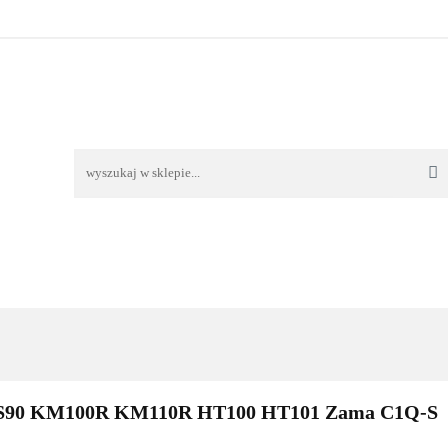
TAWA
REKLAMACJE I ZWROTY
REGULAMIN
O
OŚĆ I DOSTAWA
REKLAMACJE I ZWROTY
REGULAMIN
O 
0 FS90 KM100R KM110R HT100 HT101 Zama C1Q-S