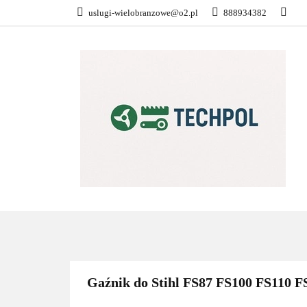
uslugi-wielobranzowe@o2.pl
888934382
PŁATNOŚĆ I DOS
KONTAKT
WSZYSTKIE KATEGORIE
PŁATN
Gaźnik do Stihl FS87 FS100 FS11