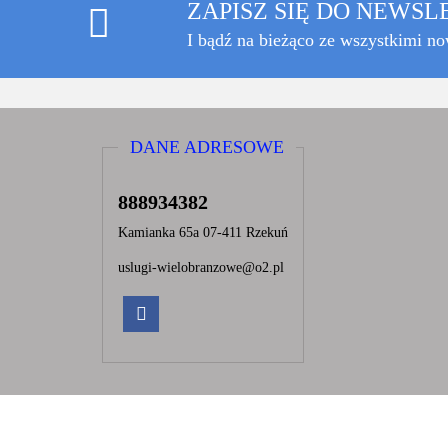
ZAPISZ SIĘ DO NEWS
I bądź na bieżąco ze wszystkimi n
DANE ADRESOWE
888934382
Kamianka 65a 07-411 Rzekuń
uslugi-wielobranzowe@o2.pl