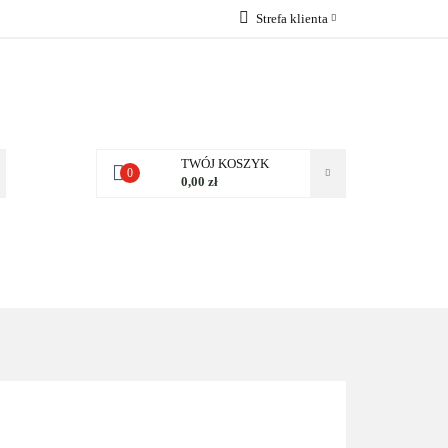
Strefa klienta
 NAS
Zaloguj się
Zarejestruj się
Dodaj zgłoszenie
Zgody cookies
TWÓJ KOSZYK
0
0,00 zł
NAS
KONTAKT