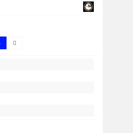
A
Do
przechowalni