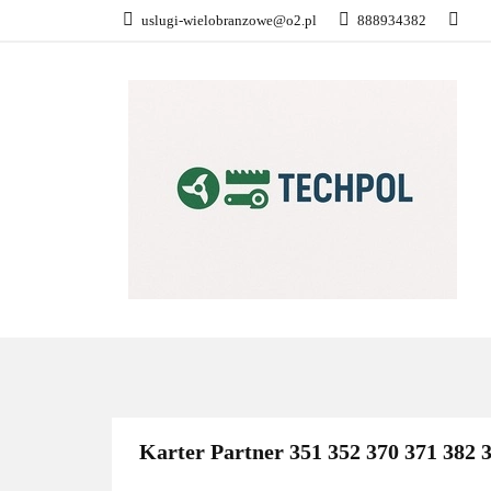
uslugi-wielobranzowe@o2.pl
888934382
PŁATNOŚĆ I DOS
KONTAKT
WSZYSTKIE KATEGORIE
PŁATN
Karter Partner 351 352 370 371 382 