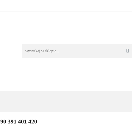
TAWA
REKLAMACJE I ZWROTY
REGULAMIN
O
OŚĆ I DOSTAWA
REKLAMACJE I ZWROTY
REGULAMIN
O 
390 391 401 420