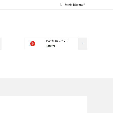
Strefa klienta
 NAS
Zaloguj się
Zarejestruj się
Dodaj zgłoszenie
Zgody cookies
TWÓJ KOSZYK
0
0,00 zł
NAS
KONTAKT