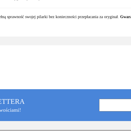
łną sprawność swojej pilarki bez konieczności przepłacania za oryginał.
Gwara
LETTERA
owościami!