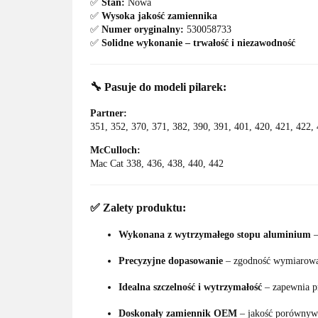
✅
Stan:
Nowa
✅
Wysoka jakość zamiennika
✅
Numer oryginalny:
530058733
✅
Solidne wykonanie – trwałość i niezawodność
🔧
Pasuje do modeli pilarek:
Partner:
351, 352, 370, 371, 382, 390, 391, 401, 420, 421, 422,
McCulloch:
Mac Cat 338, 436, 438, 440, 442
✅
Zalety produktu:
Wykonana z wytrzymałego stopu aluminium
–
Precyzyjne dopasowanie
– zgodność wymiarowa
Idealna szczelność i wytrzymałość
– zapewnia pr
Doskonały zamiennik OEM
– jakość porównywa