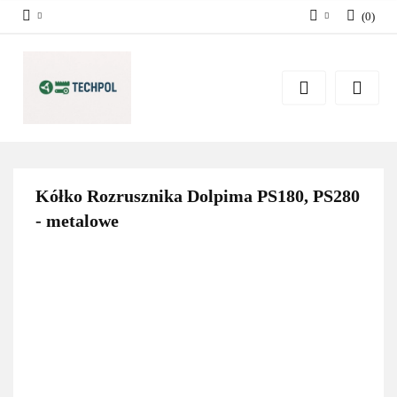
(
0
)
Zaloguj się
Zarejestruj się
Dodaj zgłoszenie
Zgody cookies
Kółko Rozrusznika Dolpima PS180, PS280
- metalowe