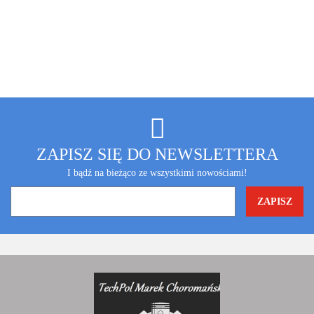
ZAPISZ SIĘ DO NEWSLETTERA
I bądź na bieżąco ze wszystkimi nowościami!