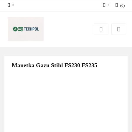
(
0
)
Zaloguj się
Zarejestruj się
Dodaj zgłoszenie
Zgody cookies
Manetka Gazu Stihl FS230 FS235