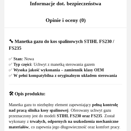
Informacje dot. bezpieczeństwa
Opinie i oceny (0)
🔧
Manetka gazu do kos spalinowych STIHL FS230 /
FS235
✅
Stan:
Nowa
✅
Typ części:
Uchwyt z manetką sterowania gazem
✅
Wysoka jakość wykonania – zamiennik klasy OEM
✅
W pełni kompatybilna z oryginalnym układem sterowania
🛠️
Opis produktu:
Manetka gazu to niezbędny element zapewniający
pełną kontrolę
nad pracą silnika kosy spalinowej
. Oferowany uchwyt gazu
przeznaczony jest do modeli
STIHL FS230 oraz FS235
. Został
wykonany z
trwałych, odpornych na uszkodzenia mechaniczne
materiałów
, co zapewnia jego długowieczność oraz komfort pracy.