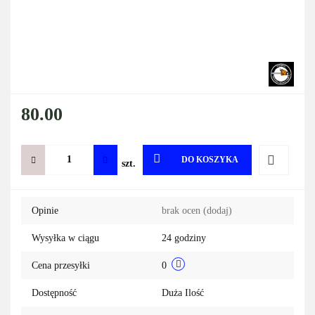
80.00
DO KOSZYKA
szt.
Do
Opinie
brak ocen
(dodaj)
przechowa
Wysyłka w ciągu
24 godziny
Cena przesyłki
0
Dostępność
Duża Ilość