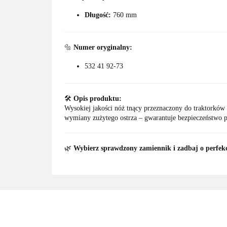
Długość:
760 mm
🔩
Numer oryginalny:
532 41 92-73
🛠️
Opis produktu:
Wysokiej jakości nóż tnący przeznaczony do traktorkó
wymiany zużytego ostrza – gwarantuje bezpieczeństwo p
🌿
Wybierz sprawdzony zamiennik i zadbaj o perfek