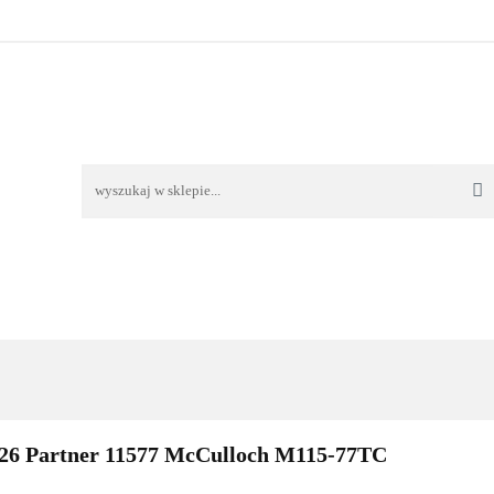
TAWA
REKLAMACJE I ZWROTY
REGULAMIN
O
OŚĆ I DOSTAWA
REKLAMACJE I ZWROTY
REGULAMIN
O 
26 Partner 11577 McCulloch M115-77TC