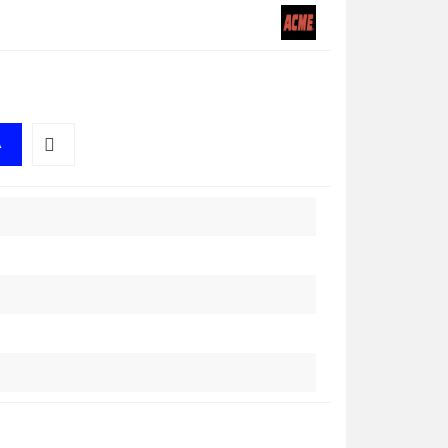
A
Do
przechowalni