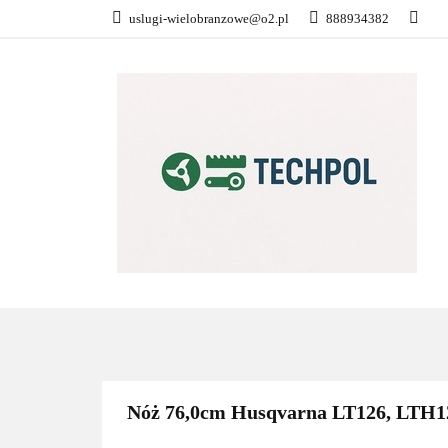
uslugi-wielobranzowe@o2.pl
888934382
PŁATNOŚĆ I DOS
KONTAKT
WSZYSTKIE KATEGORIE
PŁATN
Nóż 76,0cm Husqvarna LT126, LTH1