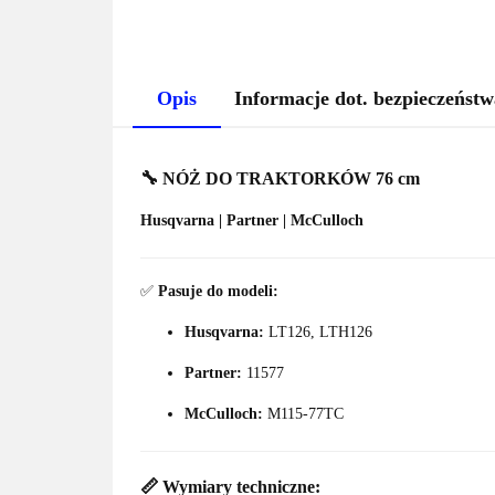
Opis
Informacje dot. bezpieczeństw
🔧 NÓŻ DO TRAKTORKÓW 76 cm
Husqvarna | Partner | McCulloch
✅
Pasuje do modeli:
Husqvarna:
LT126, LTH126
Partner:
11577
McCulloch:
M115-77TC
📏 Wymiary techniczne: