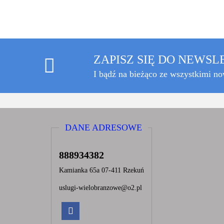
ZAPISZ SIĘ DO NEWS
I bądź na bieżąco ze wszystkimi n
DANE ADRESOWE
888934382
Kamianka 65a 07-411 Rzekuń
uslugi-wielobranzowe@o2.pl