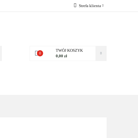
Strefa klienta
 NAS
Zaloguj się
Zarejestruj się
Dodaj zgłoszenie
Zgody cookies
TWÓJ KOSZYK
0
0,00 zł
NAS
KONTAKT