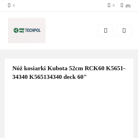
(
0
)
Zaloguj się
Zarejestruj się
Dodaj zgłoszenie
Zgody cookies
Nóż kosiarki Kubota 52cm RCK60 K5651-
34340 K565134340 deck 60"