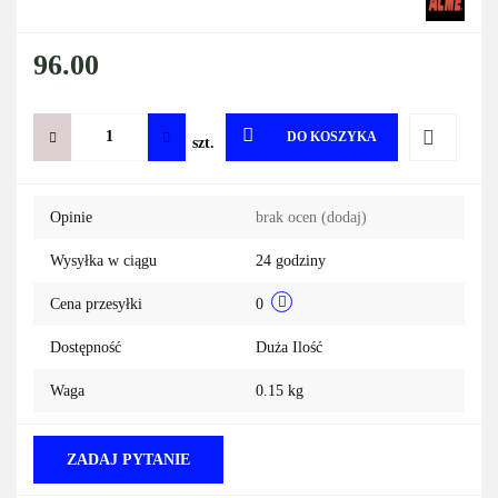
96.00
DO KOSZYKA
szt.
Do
Opinie
brak ocen
(dodaj)
przechowa
Wysyłka w ciągu
24 godziny
Cena przesyłki
0
Dostępność
Duża Ilość
Waga
0.15 kg
ZADAJ PYTANIE