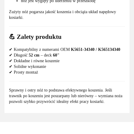
nóż jest wygięty po uderzeniu w przeszkodę
Zużyty nóż pogarsza jakość koszenia i obciąża układ napędowy
kosiarki.
💪 Zalety produktu
✔ Kompatybilny z numerami OEM
K5651-34340 / K565134340
✔ Długość
52 cm
– deck
60"
✔ Dokładne i równe koszenie
✔ Solidne wykonanie
✔ Prosty montaż
Sprawny i ostry nóż to podstawa efektywnego koszenia. Jeśli
trawnik po koszeniu jest poszarpany lub nierówny – wymiana noża
pozwoli szybko przywrócić idealny efekt pracy kosiarki.