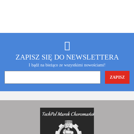
ZAPISZ SIĘ DO NEWSLETTERA
I bądź na bieżąco ze wszystkimi nowościami!