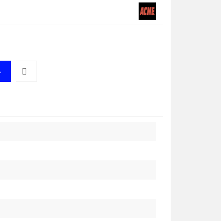
A
Do
przechowalni