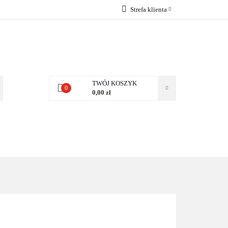
Strefa klienta
 NAS
Zaloguj się
Zarejestruj się
Dodaj zgłoszenie
Zgody cookies
TWÓJ KOSZYK
0
0,00 zł
NAS
KONTAKT