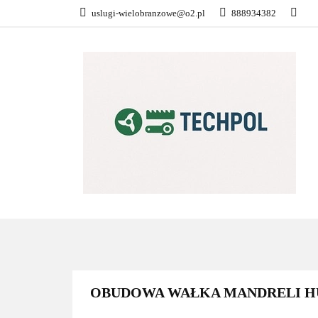
uslugi-wielobranzowe@o2.pl
888934382
PŁATNOŚĆ I DOS
KONTAKT
WSZYSTKIE KATEGORIE
PŁATN
OBUDOWA WAŁKA MANDRELI HUS