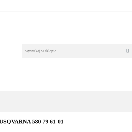
TAWA
REKLAMACJE I ZWROTY
REGULAMIN
O
OŚĆ I DOSTAWA
REKLAMACJE I ZWROTY
REGULAMIN
O 
QVARNA 580 79 61-01