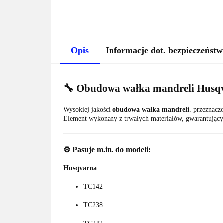
Opis
Informacje dot. bezpieczeństw
🔧 Obudowa wałka mandreli Husqv
Wysokiej jakości
obudowa wałka mandreli
, przeznac
Element wykonany z trwałych materiałów, gwarantujący
⚙️ Pasuje m.in. do modeli:
Husqvarna
TC142
TC238