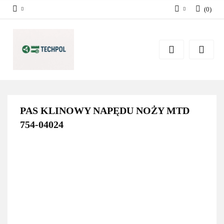
(
0
)
Zaloguj się
Zarejestruj się
Dodaj zgłoszenie
Zgody cookies
PAS KLINOWY NAPĘDU NOŻY MTD
754-04024