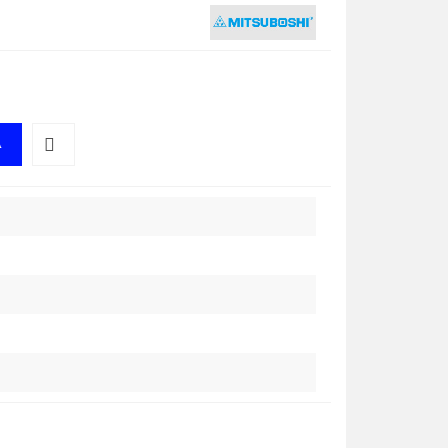
A
Do
przechowalni