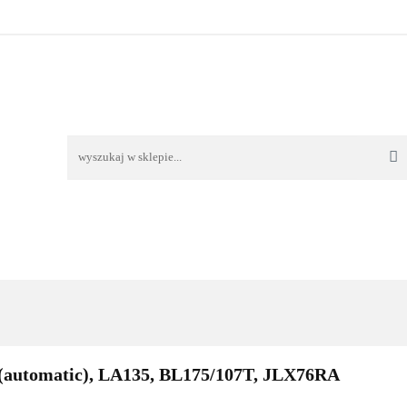
TAWA
REKLAMACJE I ZWROTY
REGULAMIN
O
OŚĆ I DOSTAWA
REKLAMACJE I ZWROTY
REGULAMIN
O 
(automatic), LA135, BL175/107T, JLX76RA