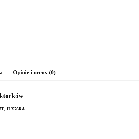
a
Opinie i oceny (0)
aktorków
07T, JLX76RA