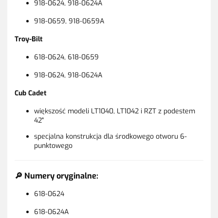
918-0624, 918-0624A
918-0659, 918-0659A
Troy-Bilt
618-0624, 618-0659
918-0624, 918-0624A
Cub Cadet
większość modeli LT1040, LT1042 i RZT z podestem
42"
specjalna konstrukcja dla środkowego otworu 6-
punktowego
🔎 Numery oryginalne:
618-0624
618-0624A