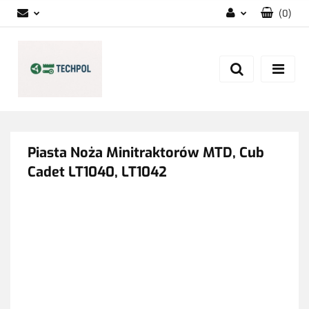
(
0
)
Zaloguj się
Zarejestruj się
Dodaj zgłoszenie
Zgody cookies
Piasta Noża Minitraktorów MTD, Cub
Cadet LT1040, LT1042