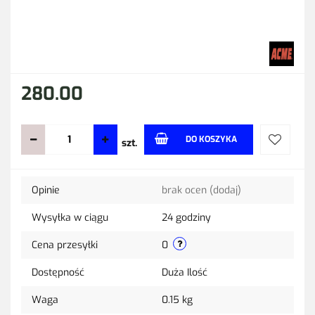
280.00
DO KOSZYKA
szt.
Do
Opinie
brak ocen
(dodaj)
przechow
Wysyłka w ciągu
24 godziny
Cena przesyłki
0
Dostępność
Duża Ilość
Waga
0.15 kg