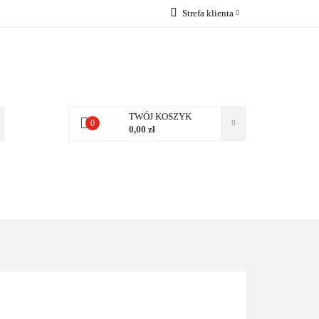
Strefa klienta
 NAS
Zaloguj się
Zarejestruj się
Dodaj zgłoszenie
Zgody cookies
TWÓJ KOSZYK
0
0,00 zł
NAS
KONTAKT