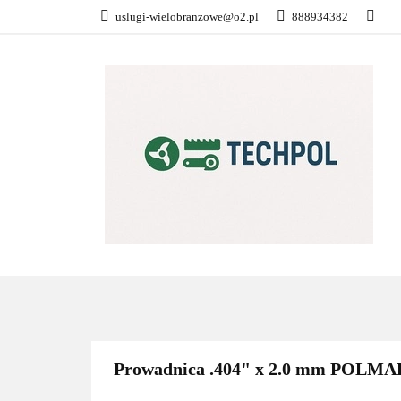
uslugi-wielobranzowe@o2.pl
888934382
PŁATNOŚĆ I DOS
KONTAKT
WSZYSTKIE KATEGORIE
PŁATN
Prowadnica .404" x 2.0 mm POLMA