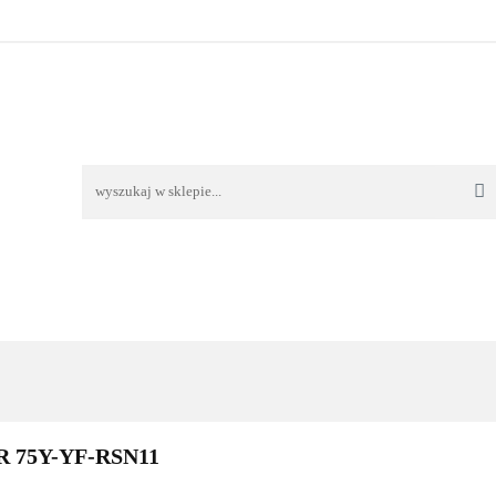
TAWA
REKLAMACJE I ZWROTY
REGULAMIN
O
OŚĆ I DOSTAWA
REKLAMACJE I ZWROTY
REGULAMIN
O 
R 75Y-YF-RSN11