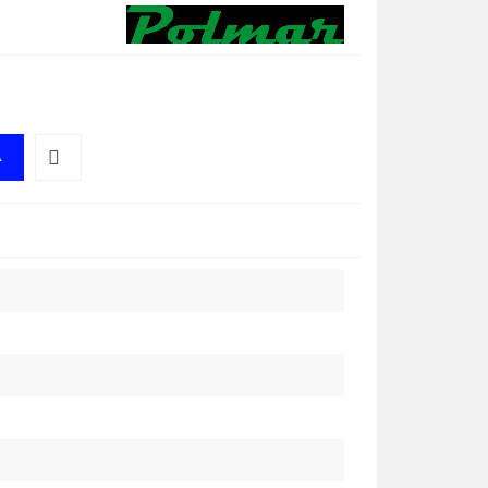
A
Do
przechowalni