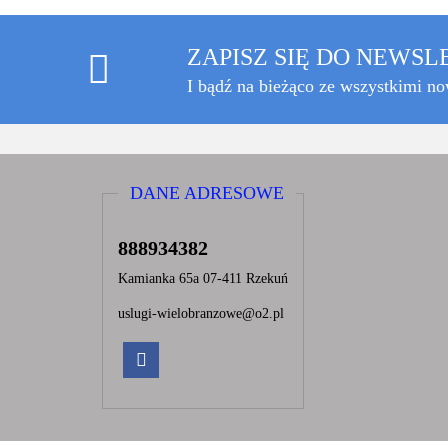
ZAPISZ SIĘ DO NEWS
I bądź na bieżąco ze wszystkimi n
DANE ADRESOWE
888934382
Kamianka 65a 07-411 Rzekuń
uslugi-wielobranzowe@o2.pl