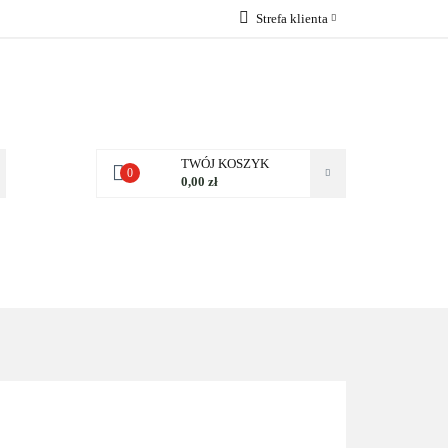
Strefa klienta
 NAS
Zaloguj się
Zarejestruj się
Dodaj zgłoszenie
Zgody cookies
TWÓJ KOSZYK
0
0,00 zł
NAS
KONTAKT