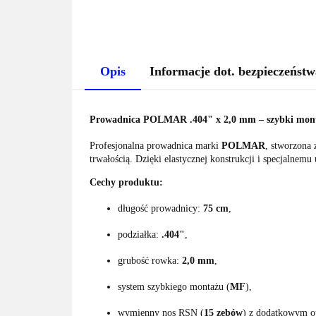
Opis
Informacje dot. bezpieczeństw
Prowadnica POLMAR .404" x 2,0 mm – szybki mont
Profesjonalna prowadnica marki
POLMAR
, stworzona 
trwałością. Dzięki elastycznej konstrukcji i specjalnemu
Cechy produktu:
długość prowadnicy:
75 cm
,
podziałka:
.404"
,
grubość rowka:
2,0 mm
,
system szybkiego montażu (
MF
),
wymienny nos RSN (
15 zębów
) z dodatkowym o