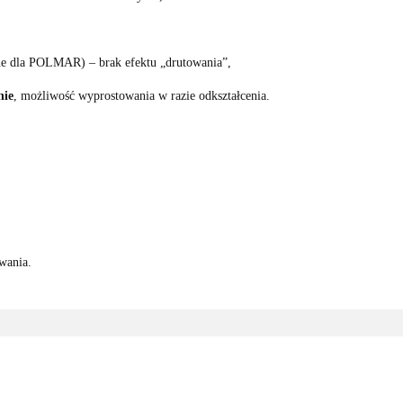
lne dla POLMAR) – brak efektu „drutowania”,
nie
, możliwość wyprostowania w razie odkształcenia.
wania.