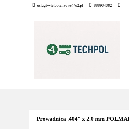
uslugi-wielobranzowe@o2.pl
888934382
PŁATNOŚĆ I DOS
KONTAKT
WSZYSTKIE KATEGORIE
PŁATN
Prowadnica .404" x 2.0 mm POLMA