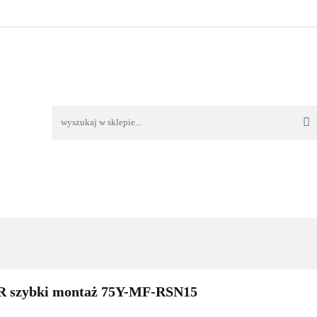
TAWA
REKLAMACJE I ZWROTY
REGULAMIN
O
OŚĆ I DOSTAWA
REKLAMACJE I ZWROTY
REGULAMIN
O 
R szybki montaż 75Y-MF-RSN15