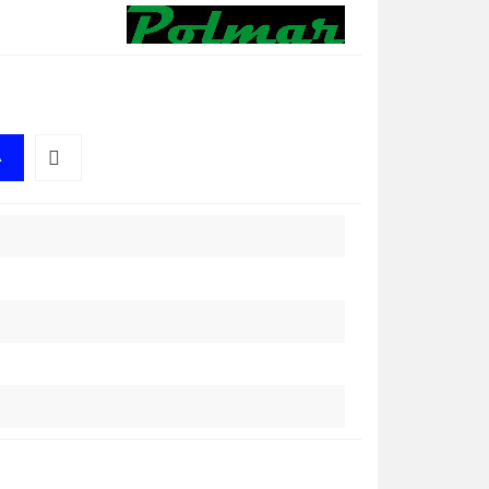
A
Do
przechowalni