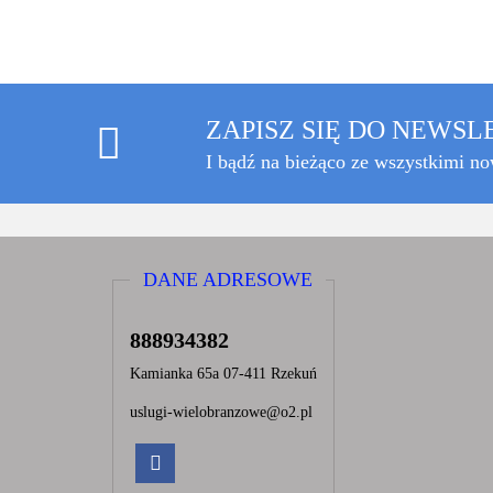
ZAPISZ SIĘ DO NEWS
I bądź na bieżąco ze wszystkimi n
DANE ADRESOWE
888934382
Kamianka 65a 07-411 Rzekuń
uslugi-wielobranzowe@o2.pl