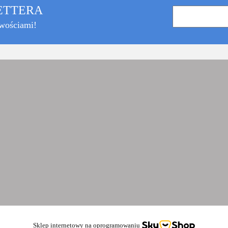
LETTERA
owościami!
Sklep internetowy na oprogramowaniu