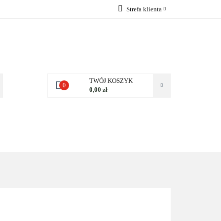
Strefa klienta
 NAS
Zaloguj się
Zarejestruj się
Dodaj zgłoszenie
Zgody cookies
TWÓJ KOSZYK
0
0,00 zł
NAS
KONTAKT