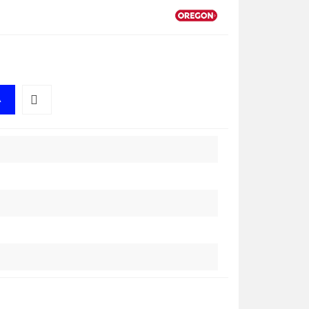
A
Do
przechowalni