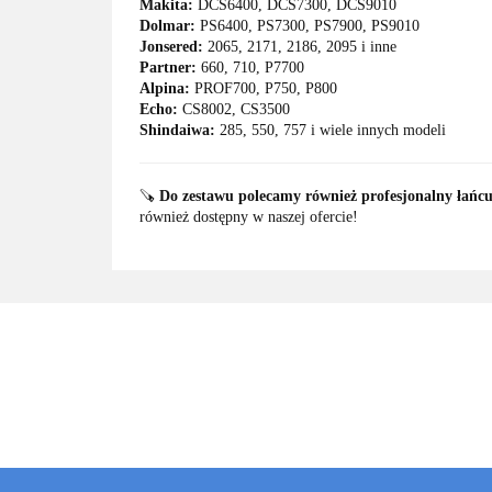
Makita:
DCS6400, DCS7300, DCS9010
Dolmar:
PS6400, PS7300, PS7900, PS9010
Jonsered:
2065, 2171, 2186, 2095 i inne
Partner:
660, 710, P7700
Alpina:
PROF700, P750, P800
Echo:
CS8002, CS3500
Shindaiwa:
285, 550, 757 i wiele innych modeli
🪚
Do zestawu polecamy również profesjonalny łańc
również dostępny w naszej ofercie!