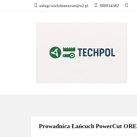
uslugi-wielobranzowe@o2.pl
888934382
PŁATNOŚĆ I DOS
KONTAKT
WSZYSTKIE KATEGORIE
PŁATN
Prowadnica Łańcuch PowerCut ORE