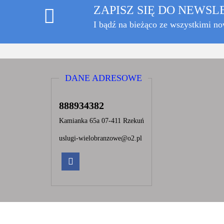
ZAPISZ SIĘ DO NEWS
I bądź na bieżąco ze wszystkimi n
DANE ADRESOWE
888934382
Kamianka 65a 07-411 Rzekuń
uslugi-wielobranzowe@o2.pl