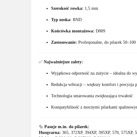
Szerokość rowka:
1,5 mm
Typ noska:
RND
Końcówka montażowa:
D009
Zastosowanie:
Profesjonalne, do pilarek 50–100
✅
Najważniejsze zalety:
Wyjątkowa odporność na zużycie – idealna do w
Redukcja wibracji – większy komfort i precyzja 
Technologia smarowania zwiększająca trwałość
Kompatybilność z mocnymi pilarkami spalinowy
🔩
Pasuje m.in. do pilarek:
Husqvarna:
365, 372XP, 394XP, 395XP, 570, 575XP, 5