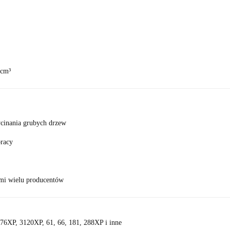
 cm³
ycinania grubych drzew
pracy
mi wielu producentów
76XP, 3120XP, 61, 66, 181, 288XP i inne