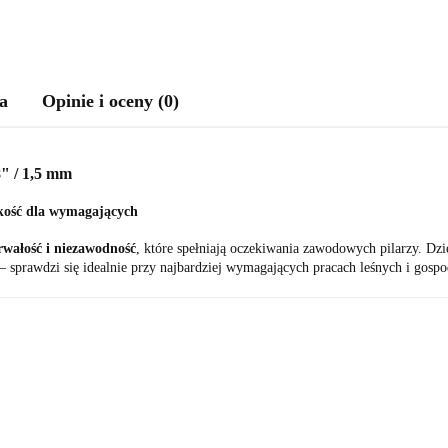
a
Opinie i oceny (0)
 / 1,5 mm
akość dla wymagających
trwałość i niezawodność
, które spełniają oczekiwania zawodowych pilarzy. D
– sprawdzi się idealnie przy najbardziej wymagających pracach leśnych i gosp