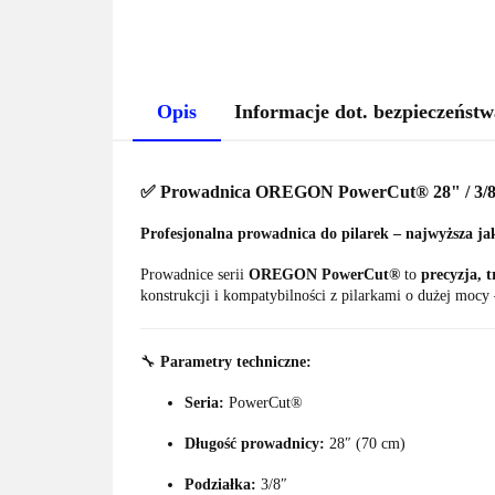
Opis
Informacje dot. bezpieczeństw
✅ Prowadnica OREGON PowerCut® 28" / 3/8"
Profesjonalna prowadnica do pilarek – najwyższa j
Prowadnice serii
OREGON PowerCut®
to
precyzja, 
konstrukcji i kompatybilności z pilarkami o dużej mocy 
🔧
Parametry techniczne:
Seria:
PowerCut®
Długość prowadnicy:
28″ (70 cm)
Podziałka:
3/8″