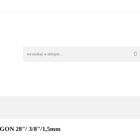
TAWA
REKLAMACJE I ZWROTY
REGULAMIN
O
OŚĆ I DOSTAWA
REKLAMACJE I ZWROTY
REGULAMIN
O 
GON 28"/ 3/8"/1,5mm