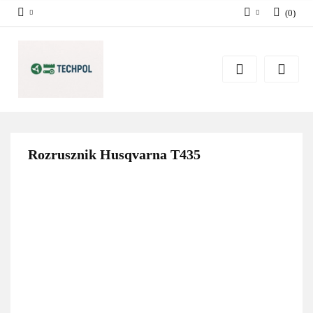
(
0
)
Zaloguj się
Zarejestruj się
Dodaj zgłoszenie
Zgody cookies
Rozrusznik Husqvarna T435