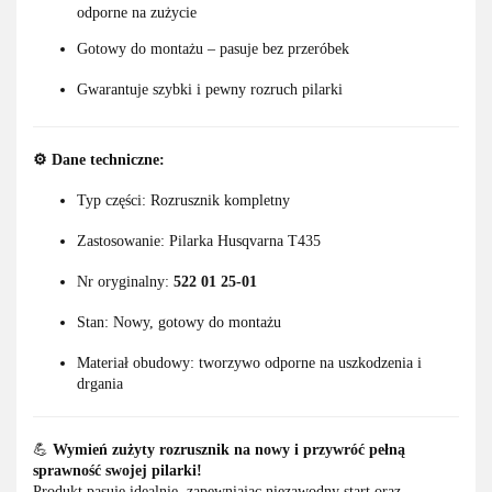
odporne na zużycie
Gotowy do montażu – pasuje bez przeróbek
Gwarantuje szybki i pewny rozruch pilarki
⚙️
Dane techniczne:
Typ części: Rozrusznik kompletny
Zastosowanie: Pilarka Husqvarna T435
Nr oryginalny:
522 01 25-01
Stan: Nowy, gotowy do montażu
Materiał obudowy: tworzywo odporne na uszkodzenia i
drgania
💪
Wymień zużyty rozrusznik na nowy i przywróć pełną
sprawność swojej pilarki!
Produkt pasuje idealnie, zapewniając niezawodny start oraz