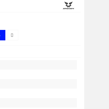
A
Do
przechowalni