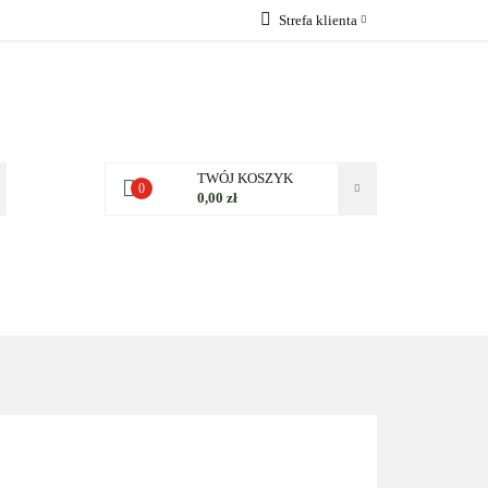
Strefa klienta
 NAS
Zaloguj się
Zarejestruj się
Dodaj zgłoszenie
Zgody cookies
TWÓJ KOSZYK
0
0,00 zł
NAS
KONTAKT