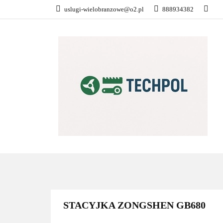
uslugi-wielobranzowe@o2.pl
888934382
PŁATNOŚĆ I DOS
KONTAKT
WSZYSTKIE KATEGORIE
PŁATN
STACYJKA ZONGSHEN GB680