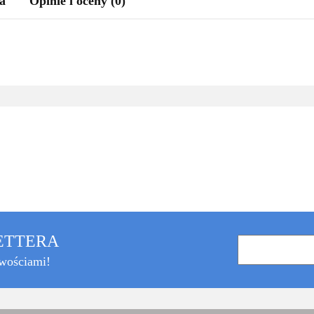
a
Opinie i oceny (0)
LETTERA
owościami!