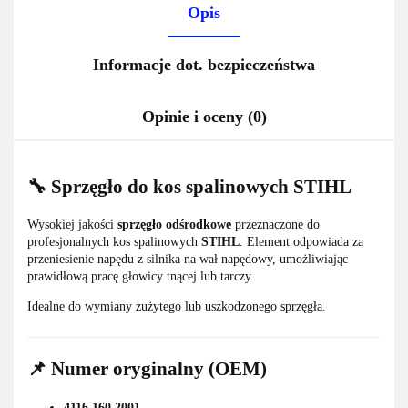
Opis
Informacje dot. bezpieczeństwa
Opinie i oceny (0)
🔧 Sprzęgło do kos spalinowych STIHL
Wysokiej jakości
sprzęgło odśrodkowe
przeznaczone do
profesjonalnych kos spalinowych
STIHL
. Element odpowiada za
przeniesienie napędu z silnika na wał napędowy, umożliwiając
prawidłową pracę głowicy tnącej lub tarczy.
Idealne do wymiany zużytego lub uszkodzonego sprzęgła.
📌 Numer oryginalny (OEM)
4116 160 2001