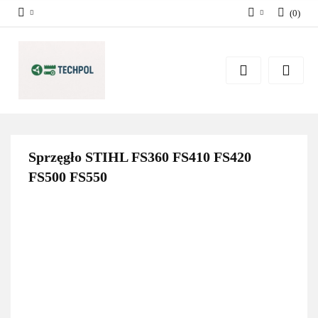
(
0
)
Zaloguj się
Zarejestruj się
Dodaj zgłoszenie
Zgody cookies
Sprzęgło STIHL FS360 FS410 FS420
FS500 FS550