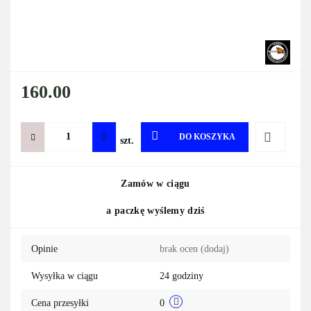
160.00
DO KOSZYKA
szt.
Do
Zamów w ciągu
przechowa
a paczkę wyślemy dziś
Opinie
brak ocen
(dodaj)
Wysyłka w ciągu
24 godziny
Cena przesyłki
0