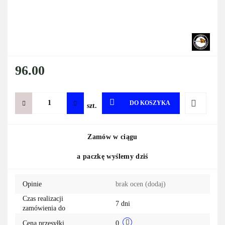
96.00
DO KOSZYKA
szt.
Do
Zamów w ciągu
przechowa
a paczkę wyślemy dziś
Opinie
brak ocen
(dodaj)
Czas realizacji
7 dni
zamówienia do
Cena przesyłki
0