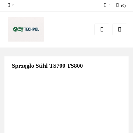
(
0
)
Zaloguj się
Zarejestruj się
Dodaj zgłoszenie
Zgody cookies
Sprzęgło Stihl TS700 TS800