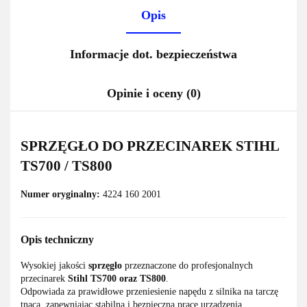
Opis
Informacje dot. bezpieczeństwa
Opinie i oceny (0)
SPRZĘGŁO DO PRZECINAREK STIHL
TS700 / TS800
Numer oryginalny:
4224 160 2001
Opis techniczny
Wysokiej jakości
sprzęgło
przeznaczone do profesjonalnych
przecinarek
Stihl TS700 oraz TS800
.
Odpowiada za prawidłowe przeniesienie napędu z silnika na tarczę
tnącą, zapewniając stabilną i bezpieczną pracę urządzenia.