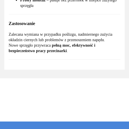
Prosty montaż
– pasuje bez przeróbek w miejsce zużytego
sprzęgła
Zastosowanie
Zalecana wymiana w przypadku poślizgu, nadmiernego zużycia
okładzin ciernych lub problemów z przenoszeniem napędu.
Nowe sprzęgło przywraca
pełną moc, efektywność i
bezpieczeństwo pracy przecinarki
.