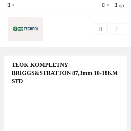
(
0
)
Zaloguj się
Zarejestruj się
Dodaj zgłoszenie
Zgody cookies
TŁOK KOMPLETNY
BRIGGS&STRATTON 87,3mm 10-18KM
STD