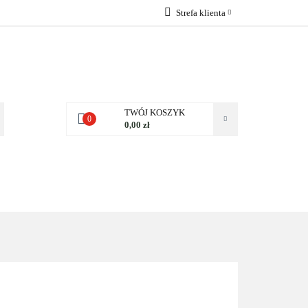
Strefa klienta
 NAS
Zaloguj się
Zarejestruj się
Dodaj zgłoszenie
Zgody cookies
TWÓJ KOSZYK
0
0,00 zł
NAS
KONTAKT