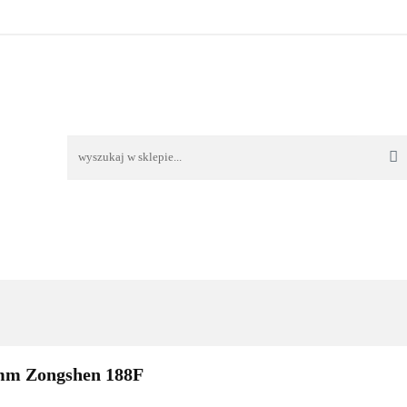
TAWA
REKLAMACJE I ZWROTY
REGULAMIN
O
OŚĆ I DOSTAWA
REKLAMACJE I ZWROTY
REGULAMIN
O 
m Zongshen 188F