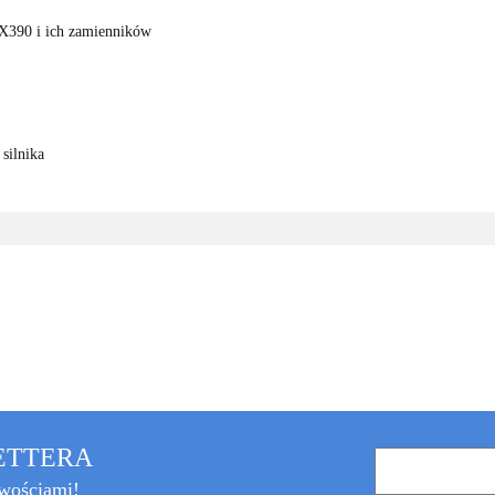
GX390 i ich zamienników
silnika
LETTERA
owościami!