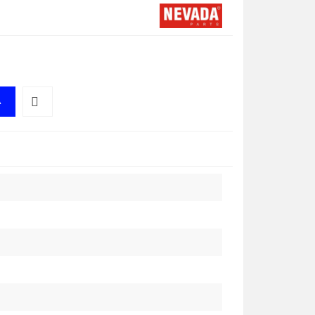
A
Do
przechowalni