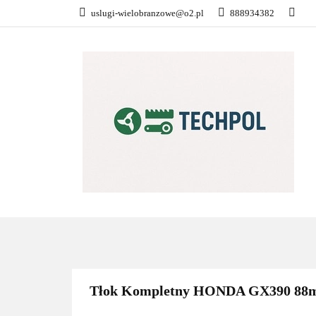
uslugi-wielobranzowe@o2.pl
888934382
PŁATNOŚĆ I DOS
KONTAKT
WSZYSTKIE KATEGORIE
PŁATN
Tłok Kompletny HONDA GX390 88m