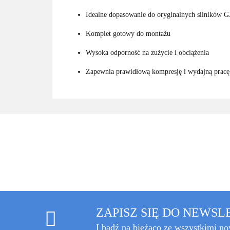
Idealne dopasowanie do oryginalnych silników 
Komplet gotowy do montażu
Wysoka odporność na zużycie i obciążenia
Zapewnia prawidłową kompresję i wydajną pracę 
ZAPISZ SIĘ DO NEWS
I bądź na bieżąco ze wszystkimi n